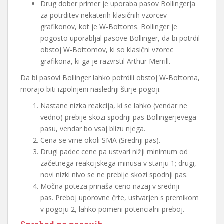
Drug dober primer je uporaba pasov Bollingerja
za potrditev nekaterih klasičnih vzorcev
grafikonov, kot je W-Bottoms. Bollinger je
pogosto uporabljal pasove Bollinger, da bi potrdil
obstoj W-Bottomov, ki so klasični vzorec
grafikona, ki ga je razvrstil Arthur Merrill.
Da bi pasovi Bollinger lahko potrdili obstoj W-Bottoma,
morajo biti izpolnjeni naslednji štirje pogoji.
Nastane nizka reakcija, ki se lahko (vendar ne
vedno) prebije skozi spodnji pas Bollingerjevega
pasu, vendar bo vsaj blizu njega.
Cena se vrne okoli SMA (Srednji pas).
Drugi padec cene pa ustvari nižji minimum od
začetnega reakcijskega minusa v stanju 1; drugi,
novi nizki nivo se ne prebije skozi spodnji pas.
Močna poteza prinaša ceno nazaj v srednji
pas. Preboj uporovne črte, ustvarjen s premikom
v pogoju 2, lahko pomeni potencialni preboj.