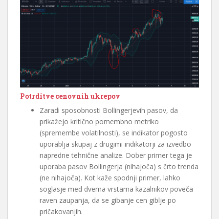
Potrditve cenovnih ukrepov
Zaradi sposobnosti Bollingerjevih pasov, da
prikažejo kritično pomembno metriko
(spremembe volatilnosti), se indikator pogosto
uporablja skupaj z drugimi indikatorji za izvedbo
napredne tehnične analize. Dober primer tega je
uporaba pasov Bollingerja (nihajoča) s črto trenda
(ne nihajoča). Kot kaže spodnji primer, lahko
soglasje med dvema vrstama kazalnikov poveča
raven zaupanja, da se gibanje cen giblje po
pričakovanjih.