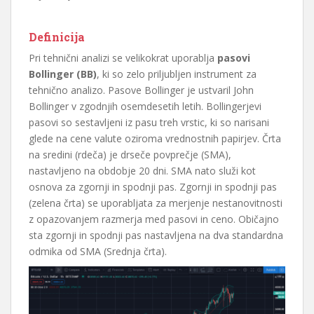
Definicija
Pri tehnični analizi se velikokrat uporablja
pasovi
Bollinger (BB)
, ki so zelo priljubljen instrument za
tehnično analizo. Pasove Bollinger je ustvaril John
Bollinger v zgodnjih osemdesetih letih.
Bollingerjevi
pasovi so sestavljeni iz pasu treh vrstic, ki so narisani
glede na cene valute oziroma vrednostnih papirjev. Črta
na sredini (rdeča) je drseče povprečje (SMA),
nastavljeno na obdobje 20 dni. SMA nato služi kot
osnova za zgornji in spodnji pas. Zgornji in spodnji pas
(zelena črta) se uporabljata za merjenje nestanovitnosti
z opazovanjem razmerja med pasovi in ​​ceno. Običajno
sta zgornji in spodnji pas nastavljena na dva standardna
odmika od SMA (Srednja črta).