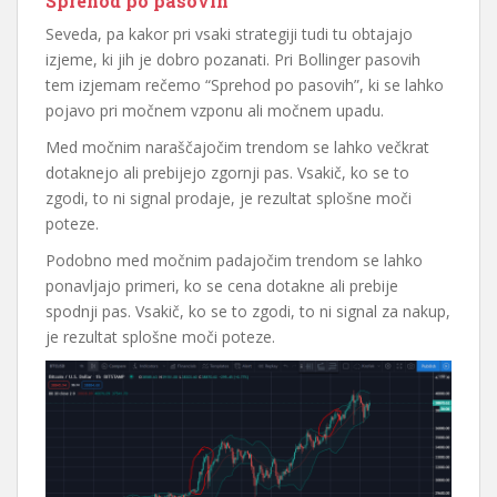
Sprehod po pasovih
Seveda, pa kakor pri vsaki strategiji tudi tu obtajajo
izjeme, ki jih je dobro pozanati. Pri Bollinger pasovih
tem izjemam rečemo “Sprehod po pasovih”, ki se lahko
pojavo pri močnem vzponu ali močnem upadu.
Med močnim naraščajočim trendom se lahko večkrat
dotaknejo ali prebijejo zgornji pas. Vsakič, ko se to
zgodi, to ni signal prodaje, je rezultat splošne moči
poteze.
Podobno med močnim padajočim trendom se lahko
ponavljajo primeri, ko se cena dotakne ali prebije
spodnji pas.
Vsakič, ko se to zgodi, to ni signal za nakup,
je rezultat splošne moči poteze.