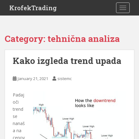
S
KrofekTrading
TOGGLE
k
i
p
t
Category:
tehnična analiza
o
m
a
Kako izgleda trend upada
i
n
c
January 21, 2021
sistemc
o
n
Padaj
t
oči
e
trend
n
se
t
nanaš
a na
cenov