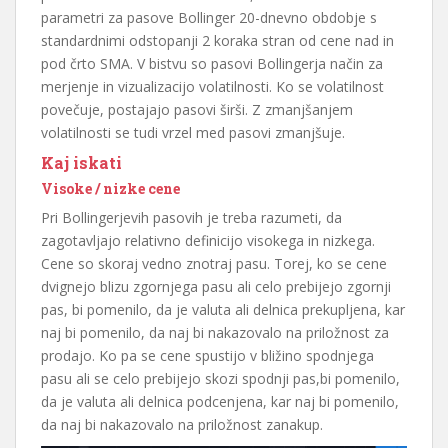
parametri za pasove Bollinger 20-dnevno obdobje s
standardnimi odstopanji 2 koraka stran od cene nad in
pod črto SMA. V bistvu so pasovi Bollingerja način za
merjenje in vizualizacijo volatilnosti. Ko se volatilnost
povečuje, postajajo pasovi širši. Z zmanjšanjem
volatilnosti se tudi vrzel med pasovi zmanjšuje.
Kaj iskati
Visoke / nizke cene
Pri Bollingerjevih pasovih je treba razumeti, da
zagotavljajo relativno definicijo visokega in nizkega.
Cene so skoraj vedno znotraj pasu. Torej, ko se cene
dvignejo blizu zgornjega pasu ali celo prebijejo zgornji
pas, bi pomenilo, da je valuta ali delnica prekupljena, kar
naj bi pomenilo, da naj bi nakazovalo na priložnost za
prodajo. Ko pa se cene spustijo v bližino spodnjega
pasu ali se celo prebijejo skozi spodnji pas,bi pomenilo,
da je valuta ali delnica podcenjena, kar naj bi pomenilo,
da naj bi nakazovalo na priložnost zanakup.