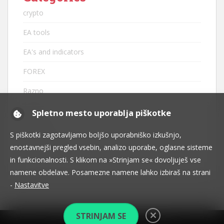
crypto
EA tools
EA's and indicators
FOREX
Razno
robots
Spletno mesto uporablja piškotke
strategije
S piškotki zagotavljamo boljšo uporabniško izkušnjo,
enostavnejši pregled vsebin, analizo uporabe, oglasne sisteme
tehnična analiza
in funkcionalnosti. S klikom na »Strinjam se« dovoljuješ vse
namene obdelave. Posamezne namene lahko izbiraš na strani
-
Nastavitve
STRINJAM SE