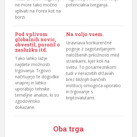
ne more tako močno
potencialna tveganja.
vplivati ​​na Forex kot na
borzi.
Pod vplivom
Na voljo vsem.
globalnih novic,
Izravnava konkurenčne
obvestil, poročil o
pogoje z zagotavljanjem
zaslužku itd.
naložbenih priložnosti med
Tako lahko lažje
strankami, kjer koli na
najdete možnosti
svetu. To posameznikom
trgovanja. Trgovci
tudi v nerazvitih državah
načrtujejo te dogodke
brez bližnjih bančnih
vnaprej in lahko
institucij omogoča uporabo
uporabijo tehnike
in trgovanje s
temeljne analize, ki so
kriptovalutami.
zgodovinsko
dokazane.
Oba trga