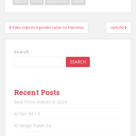
Bitcoin
Forex
kriptovalute
valute
Post
Kako odpreti trgovalni račun na FXprimus
Uphold
navigation
Search
SEARCH
Recent Posts
Best Forex Robots in 2024
AI Gen XII 1.9
AI Hedge Funds EA