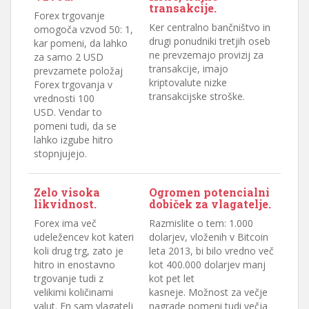
transakcije.
Forex trgovanje
Ker centralno bančništvo in
omogoča vzvod 50: 1,
drugi ponudniki tretjih oseb
kar pomeni, da lahko
ne prevzemajo provizij za
za samo 2 USD
transakcije, imajo
prevzamete položaj
kriptovalute nizke
Forex trgovanja v
transakcijske stroške.
vrednosti 100
USD. Vendar to
pomeni tudi, da se
lahko izgube hitro
stopnjujejo.
Zelo visoka
Ogromen potencialni
likvidnost.
dobiček za vlagatelje.
Forex ima več
Razmislite o tem: 1.000
udeležencev kot kateri
dolarjev, vloženih v Bitcoin
koli drug trg, zato je
leta 2013, bi bilo vredno več
hitro in enostavno
kot 400.000 dolarjev manj
trgovanje tudi z
kot pet let
velikimi količinami
kasneje. Možnost za večje
valut. En sam vlagatelj
nagrade pomeni tudi večja