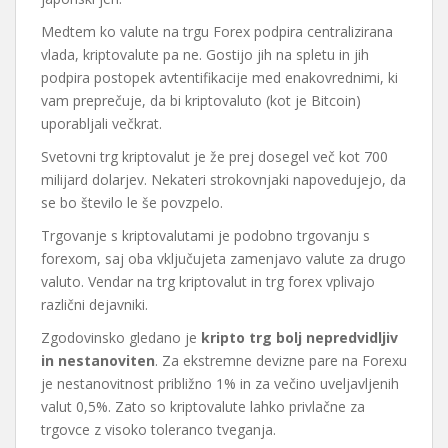
Medtem ko valute na trgu Forex podpira centralizirana
vlada, kriptovalute pa ne. Gostijo jih na spletu in jih
podpira postopek avtentifikacije med enakovrednimi, ki
vam preprečuje, da bi kriptovaluto (kot je Bitcoin)
uporabljali večkrat.
Svetovni trg kriptovalut je že prej dosegel več kot 700
milijard dolarjev. Nekateri strokovnjaki napovedujejo, da
se bo število le še povzpelo.
Trgovanje s kriptovalutami je podobno trgovanju s
forexom, saj oba vključujeta zamenjavo valute za drugo
valuto. Vendar na trg kriptovalut in trg forex vplivajo
različni dejavniki.
Zgodovinsko gledano je
kripto trg bolj nepredvidljiv
in nestanoviten
. Za ekstremne devizne pare na Forexu
je nestanovitnost približno 1% in za večino uveljavljenih
valut 0,5%. Zato so kriptovalute lahko privlačne za
trgovce z visoko toleranco tveganja.