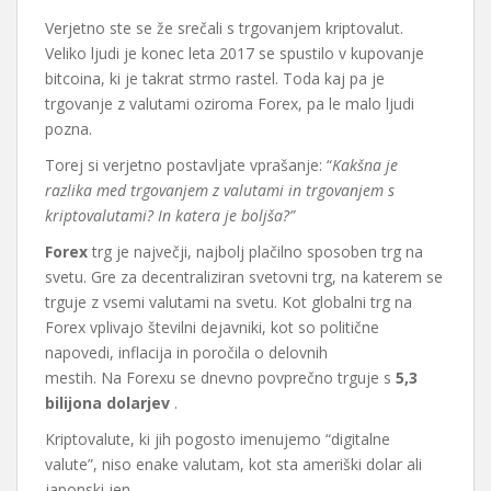
Verjetno ste se že srečali s trgovanjem kriptovalut.
Veliko ljudi je konec leta 2017 se spustilo v kupovanje
bitcoina, ki je takrat strmo rastel. Toda kaj pa je
trgovanje z valutami oziroma Forex, pa le malo ljudi
pozna.
Torej si verjetno postavljate vprašanje: “
Kakšna je
razlika med trgovanjem z valutami in trgovanjem s
kriptovalutami?
In katera je boljša?”
Forex
trg je največji, najbolj plačilno sposoben trg na
svetu. Gre za decentraliziran svetovni trg, na katerem se
trguje z vsemi valutami na svetu. Kot globalni trg na
Forex vplivajo številni dejavniki, kot so politične
napovedi, inflacija in poročila o delovnih
mestih. Na Forexu se dnevno povprečno trguje s
5,3
bilijona dolarjev
.
Kriptovalute, ki jih pogosto imenujemo “digitalne
valute”, niso enake valutam, kot sta ameriški dolar ali
japonski jen.